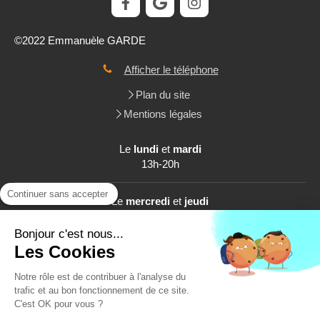
©2022 Emmanuèle GARDE
Afficher le téléphone
Plan du site
Mentions légales
Le
lundi
et
mardi
13h-20h
Continuer sans accepter
Le
mercredi
et
jeudi
8h-20h
Bonjour c'est nous...
Les Cookies
Le
samedi
8h-13h
Notre rôle est de contribuer à l'analyse du
trafic et au bon fonctionnement de ce site.
C'est OK pour vous ?
Prendre rendez-vous