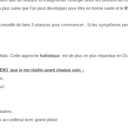
 plus saine que l'on peut développer pour être en bonne santé et le
R
est conseillé de faire 3 séances pour commencer . Si les symptômes 
ltats. Cette approche
holistique
est de plus en plus répandue en Oc
REIKI que je me répète avant chaque soin :
re,
uci
autres.
 accueillerai avec grand plaisir