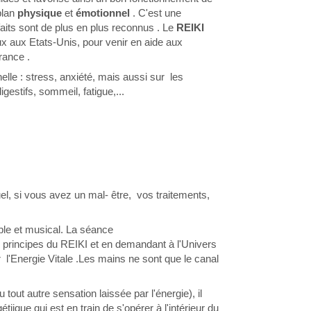
plan
physique
et
émotionnel
. C'est une
nfaits sont de plus en plus reconnus . Le
REIKI
ux aux Etats-Unis, pour venir en aide aux
rance .
lle : stress, anxiété, mais aussi sur les
gestifs, sommeil, fatigue,...
el, si vous avez un mal- être, vos traitements,
ble et musical. La séance
 principes du REIKI et en demandant à l'Univers
 l'Energie Vitale .Les mains ne sont que le canal
 tout autre sensation laissée par l'énergie), il
iique qui est en train de s'opérer à l'intérieur du