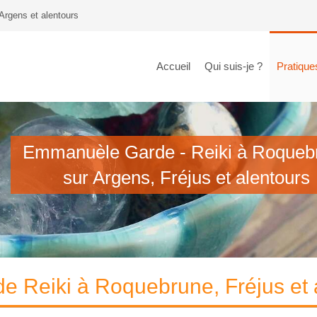
Argens et alentours
Accueil
Qui suis-je ?
Pratique
Emmanuèle Garde - Reiki à Roqueb
sur Argens, Fréjus et alentours
e Reiki à Roquebrune, Fréjus et 