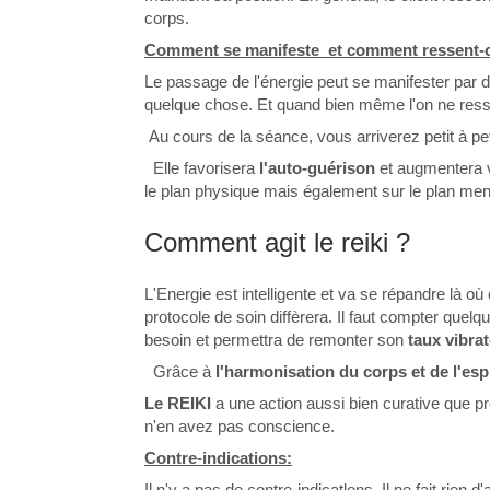
corps.
Comment se manifeste et comment ressent-o
Le passage de l'énergie peut se manifester par 
quelque chose. Et quand bien même l'on ne resse
Au cours de la séance, vous arriverez petit à pe
Elle favorisera
l'auto-guérison
et augmentera v
le plan physique mais également sur le plan men
Comment agit le reiki ?
L'Energie est intelligente et va se répandre là 
protocole de soin diffèrera. Il faut compter quel
besoin et permettra de remonter son
taux vibra
Grâce à
l'harmonisation du corps et de l'esp
Le REIKI
a une action aussi bien curative que pr
n'en avez pas conscience.
Contre-indications:
Il n'y a pas de contre-indicatlons. Il ne fait rien