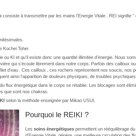
i consiste à transmettre par les mains l'Energie Vitale . REI signifie " e
initésimales.
de Kochei Tohei
e ou KI et qu'il existe donc une quantité illimitée d'énergie. Nous so
ivière qui s'écoule librement dans notre corps. Parfois des cailloux 
e filet d'eau . Ces cailloux , ces rochers représentent nos soucis, nos
uent ainsi l'apparition de douleurs physiques, de troubles psychiques
n du flux énergétique dans le corps se rétablie. Les blocages sont élimi
ues que sont nos chakras.
KI
selon la méthode enseignée par Mikao USUI.
Pourquoi le REIKI ?
Les
soins énergétiques
permettent un rééquilibrage du 
d'Energie Vitale, génère une meilleure circulation des fl