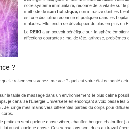
notre système immunitaire, redonne de la vitalité sur le 
méthode de
soin holistique
, non intrusive dont les bie
est une discipline reconnue et pratiquée dans les hôpita
malades. Elle tend à se développer de plus en plus en F
Le
REIKI
a un pouvoir bénéfique sur la sphère émotionne
affections courantes : mal de tête, arthrose, problèmes di
nce ?
quelle raison vous venez me voir ? quel est votre état de santé actu
 sur la table de massage dans un environnement le plus calme possi
 je canalise l'Energie Universelle en énoonçant à voix basse les 5
 Je dirige mes mains vers différentes parties du corps pour diffuser
 corps.
 praticien sent quelque chose vibrer, chauffer, bouger, chatouiller ( ou
nt, lui aussi, quelque chose. Ces sensations sont dues au travail énergét