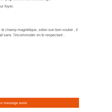
eur foyer.
le champ magnétique, selon son bon vouloir , il
vail sans l'incommoder en le respectant .
Le massage assis