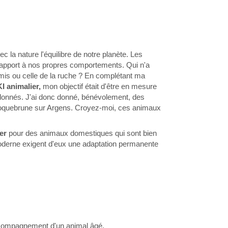
c la nature l'équilibre de notre planète. Les
rapport à nos propres comportements. Qui n'a
rmis ou celle de la ruche ? En complétant ma
I animalier,
mon objectif était d'être en mesure
donnés. J'ai donc donné, bénévolement, des
Roquebrune sur Argens. Croyez-moi, ces animaux
ier
pour des animaux domestiques qui sont bien
oderne exigent d'eux une adaptation permanente
'accompagnement d'un animal âgé.