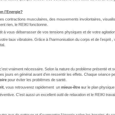
n l'Energie?
des contractions musculaires, des mouvements involontaires, visualis
nt rien, le REIKI fonctionne.
tit à vous débarrasser de vos tensions physiques et de votre agitatio
otre taux vibratoire. Grâce à l'harmonisation du corps et de l'esprit
tal.
où c'est vraiment nécessaire. Selon la nature du problème présenté et
ques jours en général avant d'en ressentir les effets. Chaque séance pe
toire
pour éviter les problèmes de santé.
rit
, vous retrouverez rapidement un
mieux-être s
ur le plan physiqu
éventive. C'est aussi un excellent outil de relaxation et le REIKI tra
 d'autre que de nettoyer et d'augmenter l'énergie selon les besoins du c