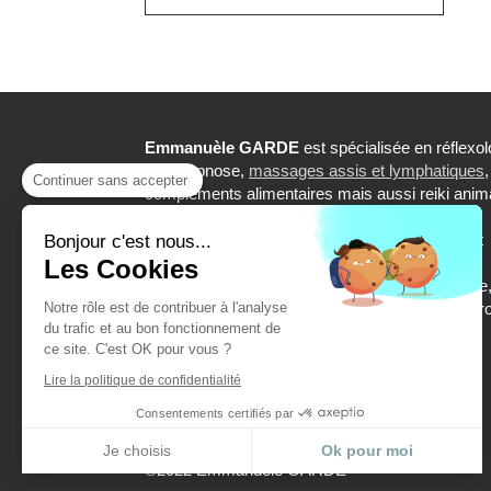
Emmanuèle GARDE
est spécialisée en réflexol
reiki,hypnose,
massages assis et lymphatiques
,
Continuer sans accepter
compléments alimentaires mais aussi reiki anima
.
Cabinet à
Roquebrune sur Argens
facilement
Bonjour c'est nous...
accessibles depuis Puget-sur-Argens, Le Muy,
Les Cookies
Fréjus, Saint-Raphaël, Arcs, Trans-en-Provence
Notre rôle est de contribuer à l'analyse
Sainte-Maxime, Vidauban, Draguignan, Saint-Tr
du trafic et au bon fonctionnement de
Fayence, Grimaud. A domicile Roquebrune sur
ce site. C'est OK pour vous ?
Argens, Saint-Raphaël, Fréjus, Draguignan
Lire la politique de confidentialité
Consentements certifiés par
Je choisis
Ok pour moi
©2022 Emmanuèle GARDE
Plateforme de Gestion du Consentement : Personnalisez vos Options
Axeptio consent