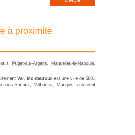
Envoyer
 à proximité
depuis
Puget-sur-Argens
,
Mandelieu-la-Napoule
,
artement
Var
,
Montauroux
est une ville de 5801
Mouans-Sartoux, Valbonne, Mougins entourent