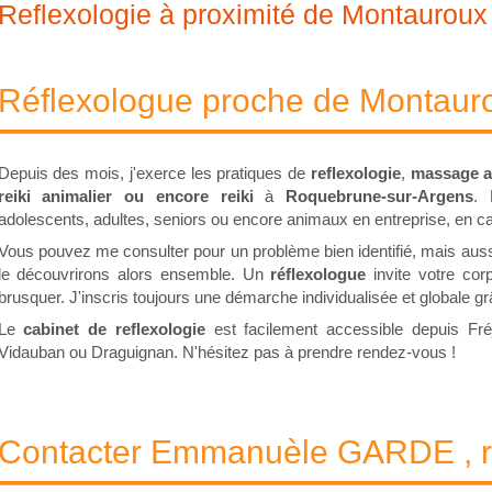
Reflexologie à proximité de Montauroux
Réflexologue proche de Montaur
Depuis des mois, j'exerce les pratiques de
reflexologie
,
massage as
reiki animalier ou encore reiki
à
Roquebrune-sur-Argens
. 
adolescents, adultes, seniors ou encore animaux en entreprise, en ca
Vous pouvez me consulter pour un problème bien identifié, mais auss
le découvrirons alors ensemble. Un
réflexologue
invite votre cor
brusquer. J'inscris toujours une démarche individualisée et globale gr
Le
cabinet de reflexologie
est facilement accessible depuis Fré
Vidauban ou Draguignan. N'hésitez pas à prendre rendez-vous !
Contacter Emmanuèle GARDE , re