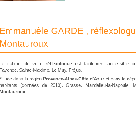
Emmanuèle GARDE , réflexologue
Montauroux
Le cabinet de votre
réflexologue
est facilement accessible 
Fayence
,
Sainte-Maxime
,
Le Muy
,
Fréjus
.
Située dans la région
Provence-Alpes-Côte d'Azur
et dans le dép
habitants (données de 2010). Grasse, Mandelieu-la-Napoule, 
Montauroux
.