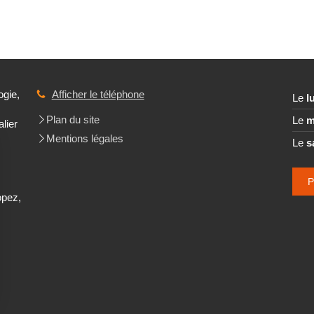
ogie,
Afficher le téléphone
Le
l
Plan du site
Le
m
lier
Mentions légales
Le
s
P
,
opez,